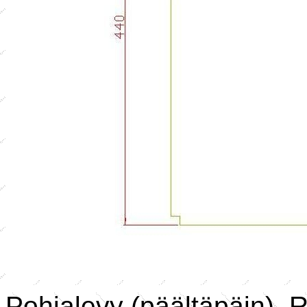
Pohjalevy (päältäpäin). Re