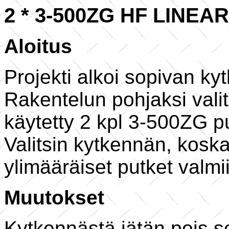
2 * 3-500ZG HF LINEA
Aloitus
Projekti alkoi sopivan ky
Rakentelun pohjaksi vali
käytetty 2 kpl 3-500ZG p
Valitsin kytkennän, koska
ylimääräiset putket valmi
Muutokset
Kytkennästä jätän pois s