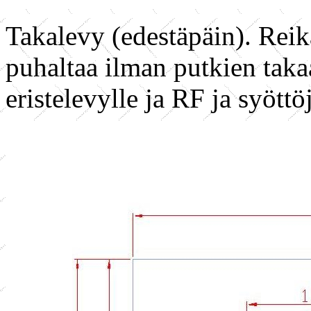
Takalevy (edestäpäin). Reikä
puhaltaa ilman putkien takaa
eristelevylle ja RF ja syöttöj