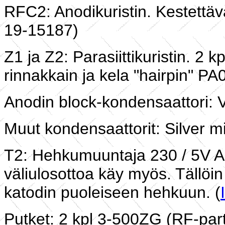
RFC2: Anodikuristin. Kestettävä
19-15187)
Z1 ja Z2: Parasiittikuristin. 2
rinnakkain ja kela "hairpin" P
Anodin block-kondensaattori: 
Muut kondensaattorit: Silver m
T2: Hehkumuuntaja 230 / 5V AC
väliulosottoa käy myös. Tällöin
katodin puoleiseen hehkuun. (
Putket: 2 kpl 3-500ZG (RF-par