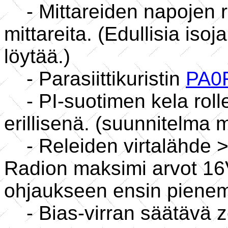
- Mittareiden napojen r
mittareita. (Edullisia iso
löytää.)
- Parasiittikuristin
PA0
- PI-suotimen kela rolle
erillisenä. (suunnitelm
- Releiden virtalähde >
Radion maksimi arvot 16
ohjaukseen ensin pienemp
- Bias-virran säätävä zen