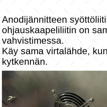
Anodijännitteen syöttölii
ohjauskaapeliliitin on s
vahvistimessa.
Käy sama virtalähde, kun
kytkennän.