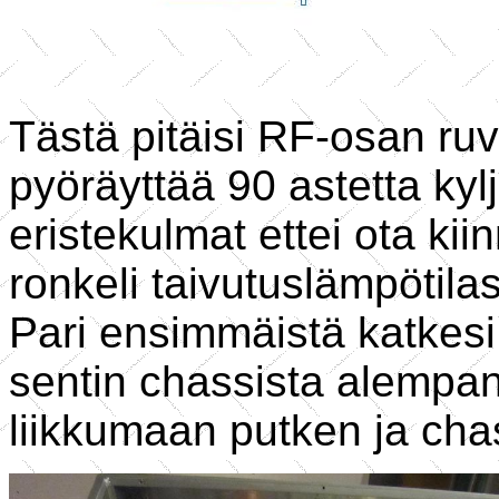
Tästä pitäisi RF-osan ruv
pyöräyttää 90 astetta kylj
eristekulmat ettei ota kii
ronkeli taivutuslämpötilas
Pari ensimmäistä katkesi
sentin chassista alempan
liikkumaan putken ja chas