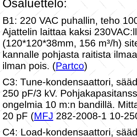
Osaluettelo:
B1: 220 VAC puhallin, teho 100
Ajattelin laittaa kaksi 230VAC:l
(120*120*38mm, 156 m³/h) site
kannalle pohjasta raitista ilm
ilman pois. (
Partco
)
C3: Tune-kondensaattori, sääde
250 pF/3 kV. Pohjakapasitanssi 
ongelmia 10 m:n bandillä. Mitta
20 pF (
MFJ
282-2008-1 10-25
C4: Load-kondensaattori, sääde