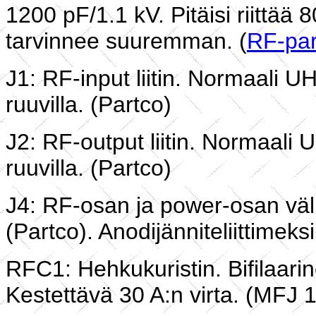
1200 pF/1.1 kV. Pitäisi riittää
tarvinnee suuremman. (
RF-par
J1: RF-input liitin. Normaali UHF
ruuvilla. (Partco)
J2: RF-output liitin. Normaali UH
ruuvilla. (Partco)
J4: RF-osan ja power-osan välisen
(Partco). Anodijänniteliittimeksi
RFC1: Hehkukuristin. Bifilaarine
Kestettävä 30 A:n virta. (MFJ 