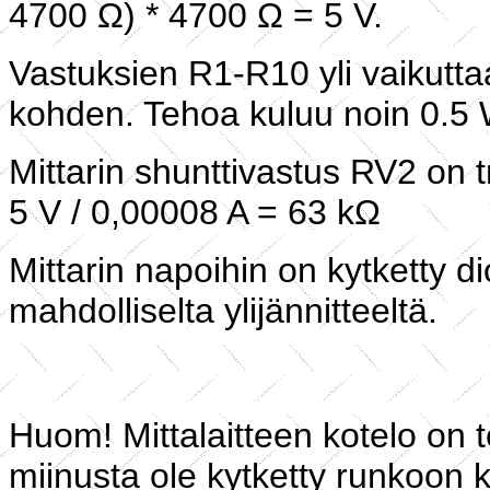
4700 Ω) * 4700 Ω = 5 V.
Vastuksien R1-R10 yli vaikutta
kohden. Tehoa kuluu noin 0.5 
Mittarin shunttivastus RV2 on 
5 V / 0,00008 A = 63 kΩ
Mittarin napoihin on kytketty d
mahdolliselta ylijännitteeltä.
Huom! Mittalaitteen kotelo on t
miinusta ole kytketty runkoon k