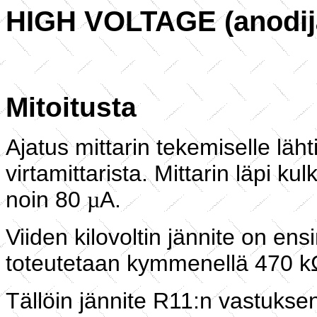
HIGH VOLTAGE (anodijä
Mitoitusta
Ajatus mittarin tekemiselle läh
virtamittarista. Mittarin läpi ku
noin 80
A.
µ
Viiden kilovoltin jännite on en
toteutetaan kymmenellä 470 kΩ
Tällöin jännite R11:n vastukse