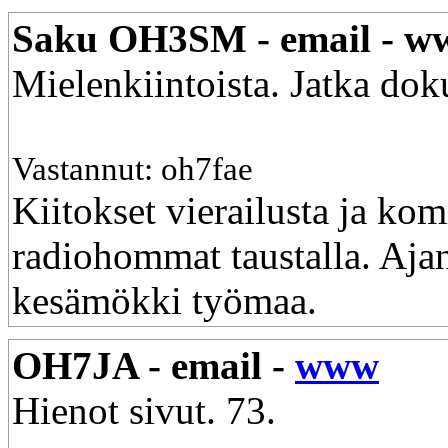
Saku OH3SM - email - 
Mielenkiintoista. Jatka do
Vastannut: oh7fae
Kiitokset vierailusta ja ko
radiohommat taustalla. Ajan
kesämökki työmaa.
OH7JA - email -
www
Hienot sivut. 73.